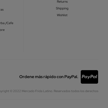
Returns
Shipping
ras
Wishlist
erba /Cafe
ore
Ordene más rápido con PayPal.
yright © 2022 Mercado Frida Latino. Reservados todos los derechos