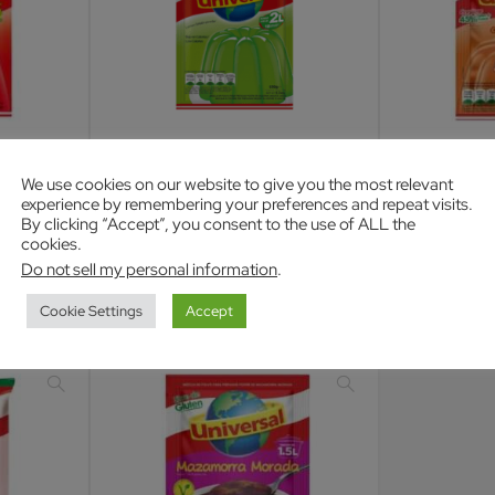
We use cookies on our website to give you the most relevant
Universal
Universal
experience by remembering your preferences and repeat visits.
Postres
Postres
By clicking “Accept”, you consent to the use of ALL the
a Fresa
Gelatina UNIVERSAL Sabor a Limón
Gelatina UNIV
cookies.
Bolsa
Bolsa
Do not sell my personal information
.
$
3.59
$
3.39
Cookie Settings
Accept