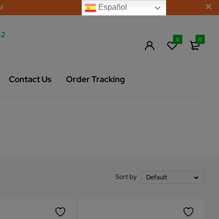
y!
Español
42
0
0
Contact Us
Order Tracking
Sort by
Default