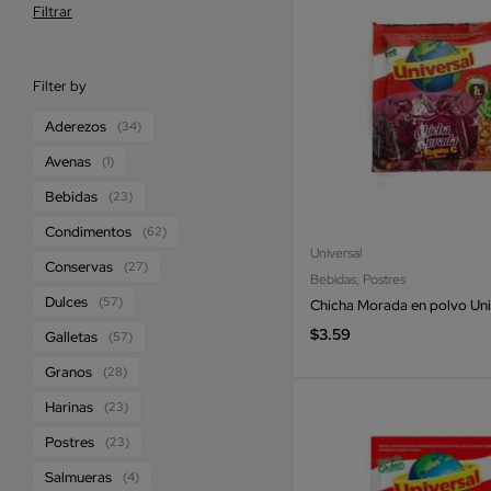
Filtrar
Filter by
Aderezos
(34)
Avenas
(1)
Bebidas
(23)
Condimentos
(62)
Universal
Conservas
(27)
Bebidas
,
Postres
Dulces
(57)
Chicha Morada en polvo Uni
$
3.59
Galletas
(57)
Granos
(28)
Harinas
(23)
Postres
(23)
Salmueras
(4)