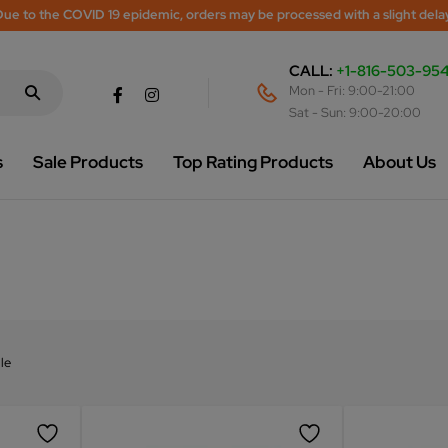
ue to the COVID 19 epidemic, orders may be processed with a slight dela
CALL:
+1-816-503-95
Mon - Fri: 9:00-21:00
Sat - Sun: 9:00-20:00
s
Sale Products
Top Rating Products
About Us
le