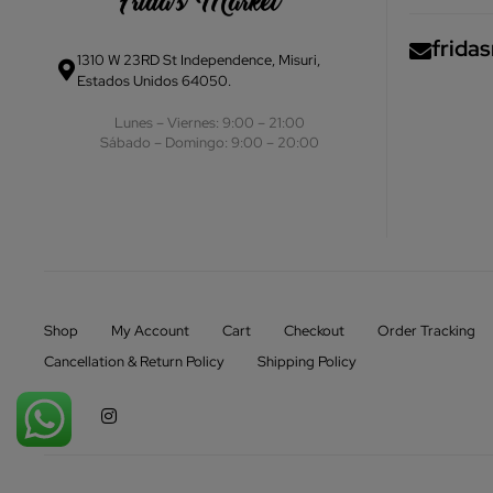
frida
1310 W 23RD St Independence, Misuri,
Estados Unidos 64050.
Lunes – Viernes: 9:00 – 21:00
Sábado – Domingo: 9:00 – 20:00
Shop
My Account
Cart
Checkout
Order Tracking
Cancellation & Return Policy
Shipping Policy