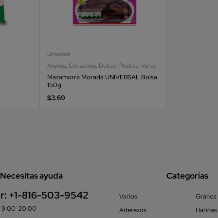
Universal
Avenas
,
Conservas
,
Dulces
,
Postres
,
Varios
Mazamorra Morada UNIVERSAL Bolsa
150g
$
3.69
Necesitas ayuda
Categorías
r:
+1-816-503-9542
Varios
Granos
e: 9:00-20:00
Aderezos
Harinas