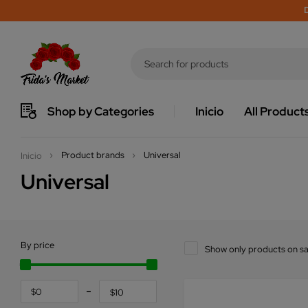
D
Shop by Categories
Inicio
All Product
Product brands
Universal
Inicio
Universal
By price
Show only products on sa
$0
$10