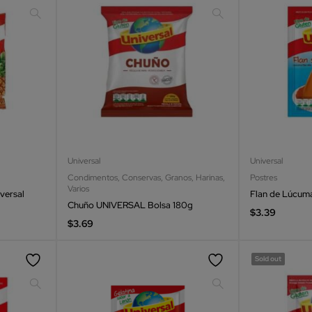
Universal
Universal
Condimentos
,
Conservas
,
Granos
,
Harinas
,
Postres
Varios
versal
Flan de Lúcuma
Chuño UNIVERSAL Bolsa 180g
$
3.39
$
3.69
Sold out