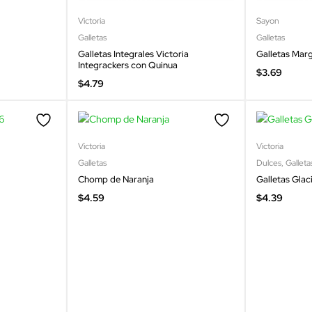
Victoria
Sayon
Galletas
Galletas
Galletas Integrales Victoria
Galletas Mar
Integrackers con Quinua
$
3.69
$
4.79
Victoria
Victoria
Galletas
Dulces
,
Galleta
Chomp de Naranja
Galletas Glac
$
4.59
$
4.39