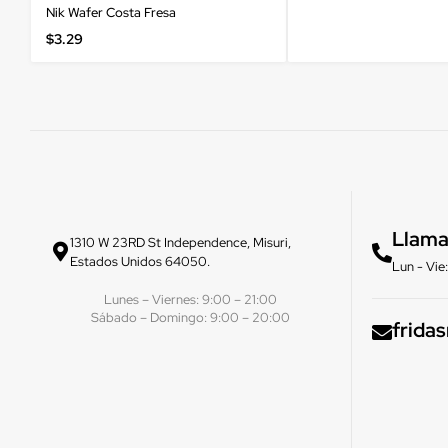
Nik Wafer Costa Fresa
$
3.29
Llama
1310 W 23RD St Independence, Misuri,
Estados Unidos 64050.
Lun - Vi
Lunes – Viernes: 9:00 – 21:00
Sábado – Domingo: 9:00 – 20:00
frida