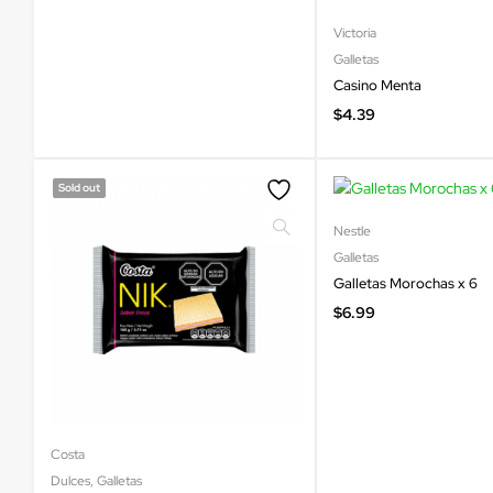
Victoria
Galletas
Casino Menta
$
4.39
Sold out
Nestle
Galletas
Galletas Morochas x 6
$
6.99
Costa
Dulces
,
Galletas