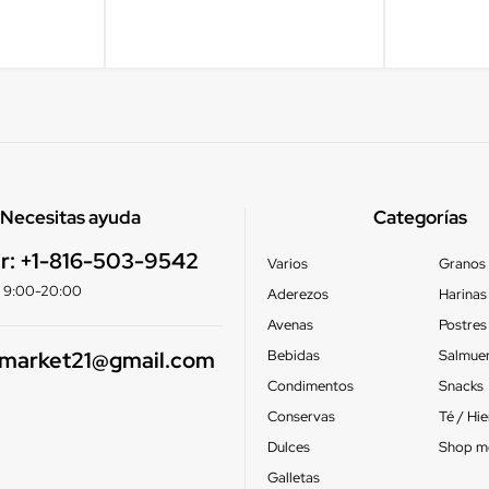
Necesitas ayuda
Categorías
r:
+1-816-503-9542
Varios
Granos
e: 9:00-20:00
Aderezos
Harinas
Avenas
Postres
smarket21@gmail.com
Bebidas
Salmue
Condimentos
Snacks
Conservas
Té / Hi
Dulces
Shop m
Galletas