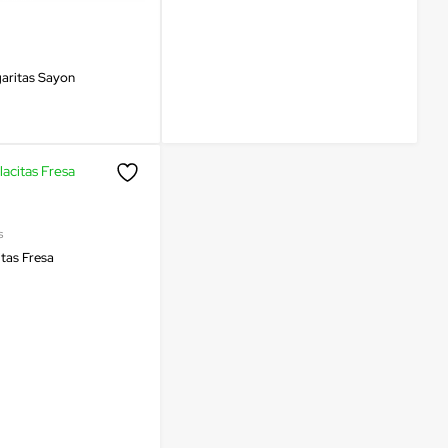
garitas Sayon
s
itas Fresa