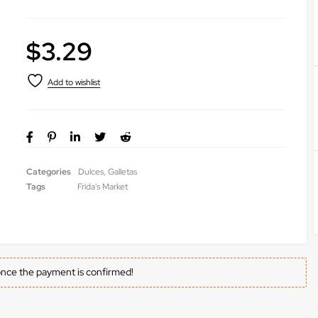
$
3.29
Categories
Dulces
,
Galletas
Tags
Frida's Market
once the payment is confirmed!