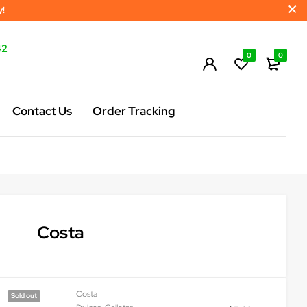
y!
42
0
0
Contact Us
Order Tracking
Costa
Costa
Sold out