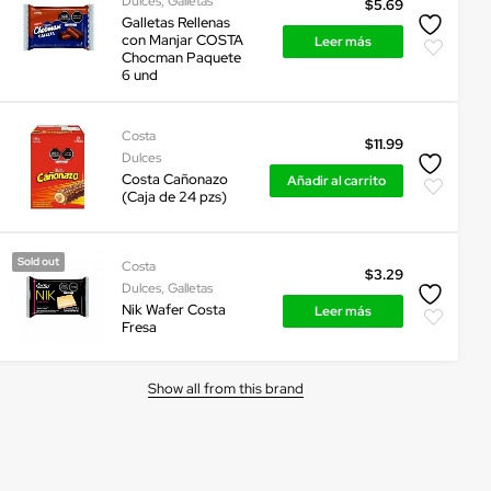
Dulces
,
Galletas
$
5.69
Galletas Rellenas
con Manjar COSTA
Leer más
Chocman Paquete
6 und
Costa
$
11.99
Dulces
Costa Cañonazo
Añadir al carrito
(Caja de 24 pzs)
Sold out
Costa
$
3.29
Dulces
,
Galletas
Nik Wafer Costa
Leer más
Fresa
Show all from this brand