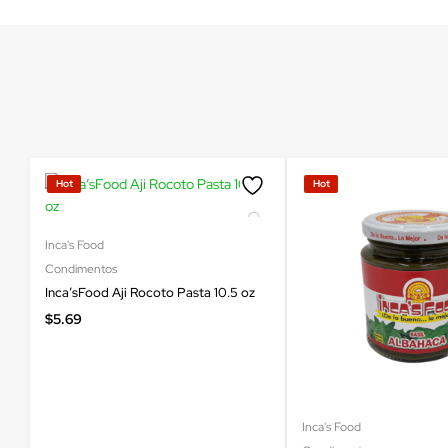
Hot
Hot
Inca's Food
Condimentos
Inca’sFood Aji Rocoto Pasta 10.5 oz
$
5.69
Inca's Food