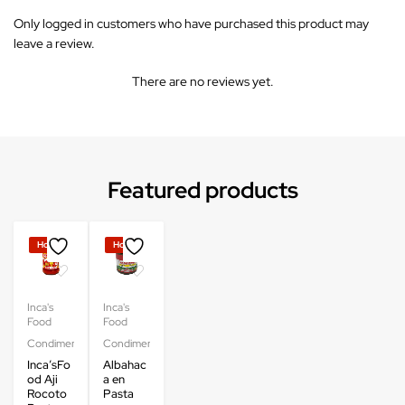
Only logged in customers who have purchased this product may
leave a review.
There are no reviews yet.
Featured products
Hot
Hot
Inca's
Inca's
Food
Food
Condimentos
Condimentos
Inca’sFo
Albahac
od Aji
a en
Rocoto
Pasta