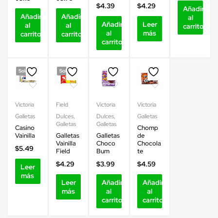
$
4.39
$
4.29
Añadir
Añadir
Añadir
al
Añadir
Leer
al
al
carrito
al
más
carrito
carrito
carrito
Sold out
Sold out
Victoria
Field
Victoria
Victoria
Galletas
Dulces
,
Dulces
,
Galletas
Galletas
Galletas
Casino
Chomp
Vainilla
Galletas
Galletas
de
Vainilla
Choco
Chocola
$
5.49
Field
Bum
te
$
4.29
$
3.99
$
4.59
Leer
más
Leer
Añadir
Añadir
más
al
al
carrito
carrito