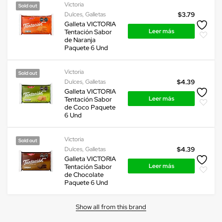
Victoria
Sold out
Dulces
,
Galletas
$
3.79
Galleta VICTORIA
Leer más
Tentación Sabor
de Naranja
Paquete 6 Und
Victoria
Sold out
Dulces
,
Galletas
$
4.39
Galleta VICTORIA
Leer más
Tentación Sabor
de Coco Paquete
6 Und
Victoria
Sold out
Dulces
,
Galletas
$
4.39
Galleta VICTORIA
Leer más
Tentación Sabor
de Chocolate
Paquete 6 Und
Show all from this brand