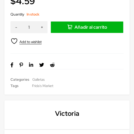
$
4.59
Quantity
In stock
Añadir al carrito
Categories
Galletas
Tags
Frida's Market
Victoria