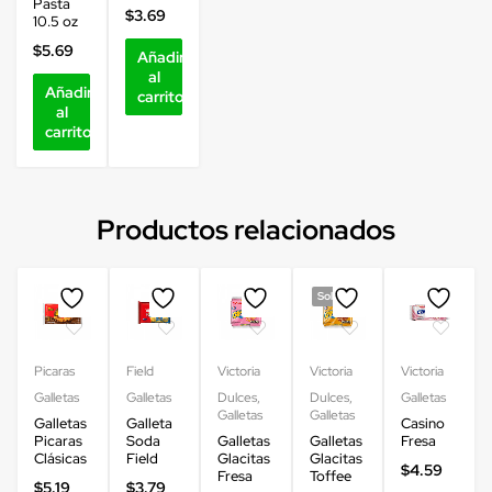
Pasta
$
3.69
10.5 oz
$
5.69
Añadir
al
Añadir
carrito
al
carrito
Productos relacionados
Sold out
Picaras
Field
Victoria
Victoria
Victoria
Galletas
Galletas
Dulces
,
Dulces
,
Galletas
Galletas
Galletas
Galletas
Galleta
Casino
Picaras
Soda
Galletas
Galletas
Fresa
Clásicas
Field
Glacitas
Glacitas
$
4.59
Fresa
Toffee
$
5.19
$
3.79