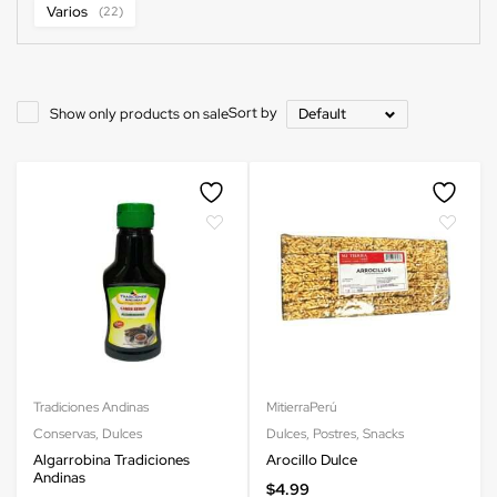
Varios
(22)
Sort by
Show only products on sale
Default
Tradiciones Andinas
MitierraPerú
Conservas
,
Dulces
Dulces
,
Postres
,
Snacks
Algarrobina Tradiciones
Arocillo Dulce
Andinas
$
4.99