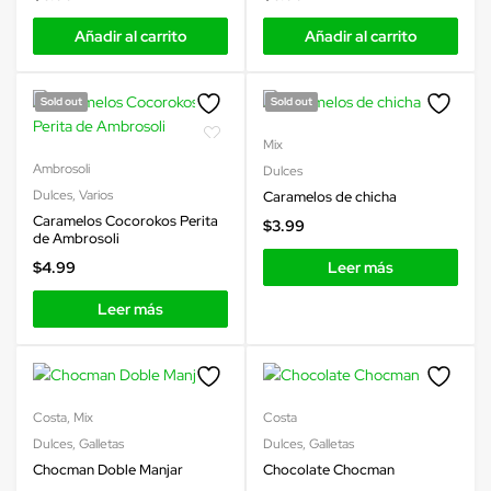
Añadir al carrito
Añadir al carrito
Sold out
Sold out
Mix
Ambrosoli
Dulces
Dulces
,
Varios
Caramelos de chicha
Caramelos Cocorokos Perita
$
3.99
de Ambrosoli
$
4.99
Leer más
Leer más
Costa
,
Mix
Costa
Dulces
,
Galletas
Dulces
,
Galletas
Chocman Doble Manjar
Chocolate Chocman