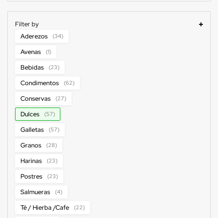
Filter by
Aderezos
(34)
Avenas
(1)
Bebidas
(23)
Condimentos
(62)
Conservas
(27)
Dulces
(57)
Galletas
(57)
Granos
(28)
Harinas
(23)
Postres
(23)
Salmueras
(4)
Té / Hierba /Cafe
(22)