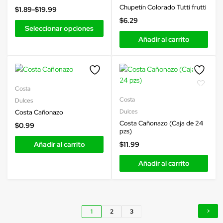
Chupetín Colorado Tutti frutti
$
1.89
-
$
19.99
$
6.29
Seleccionar opciones
Añadir al carrito
Costa
Costa
Dulces
Dulces
Costa Cañonazo
Costa Cañonazo (Caja de 24
$
0.99
pzs)
Añadir al carrito
$
11.99
Añadir al carrito
1
2
3