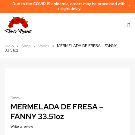
Due to the COVID 19 epidemic, orders may be processed with
a slight delay!
MERMELADA DE FRESA – FANNY
Inicio
Shop
Varios
33.51oz
Fanny
MERMELADA DE FRESA –
FANNY 33.51oz
Write a review