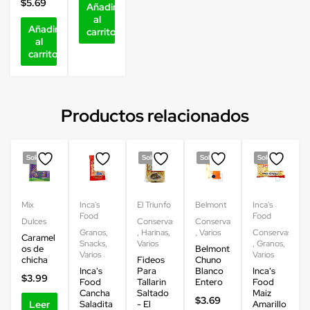
$
5.69
Añadir
al
Añadir
carrito
al
carrito
Productos relacionados
Sold out
Sold out
Sold out
Sold out
Mix
Inca's
El Triunfo
Belmont
Inca's
Food
Food
Dulces
Conservas
Conservas
Granos
,
,
Harinas
,
,
Varios
Conservas
Caramel
Snacks
,
Varios
,
Granos
,
os de
Belmont
Varios
Varios
chicha
Fideos
Chuno
Inca's
Para
Blanco
Inca's
$
3.99
Food
Tallarin
Entero
Food
Cancha
Saltado
Maiz
$
3.69
Leer
Saladita
- El
Amarillo