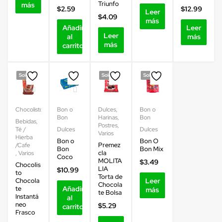
Triunfo
más
$
2.59
$
12.99
Leer
$
4.09
más
Añadir
Leer
Leer
al
más
más
carrito
Sold out
Sold out
Sold out
Chocolisto
Bon o
Dulces
,
Bon o
Bon
Harinas
,
Bon
Bebidas
,
Postres
,
Té /
Dulces
Dulces
Varios
Hierba
Bon o
Bon O
Premez
/Cafe
Bon
Bon Mix
cla
,
Varios
Coco
MOLITA
$
3.49
Chocolis
LIA
$
10.99
to
Torta de
Chocola
Leer
Chocola
te
Añadir
más
te Bolsa
Instantá
al
neo
$
5.29
carrito
Frasco