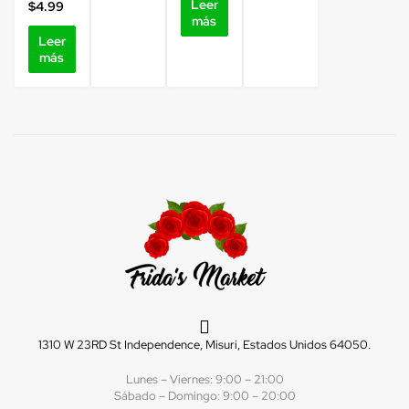
Leer
$
4.99
más
Leer
más
1310 W 23RD St Independence, Misuri, Estados Unidos 64050.
Lunes – Viernes: 9:00 – 21:00
Sábado – Domingo: 9:00 – 20:00