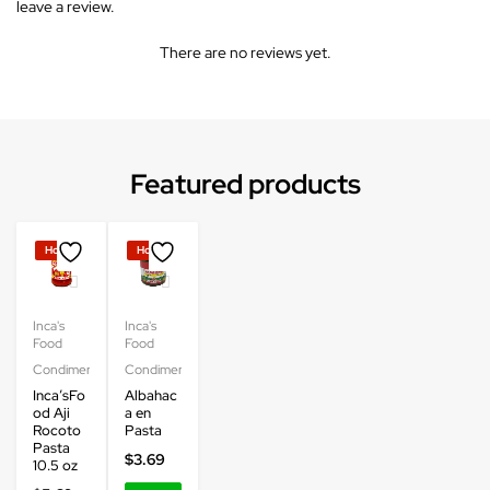
leave a review.
There are no reviews yet.
Featured products
Hot
Hot
Inca's
Inca's
Food
Food
Condimentos
Condimentos
Inca’sFo
Albahac
od Aji
a en
Rocoto
Pasta
Pasta
$
3.69
10.5 oz