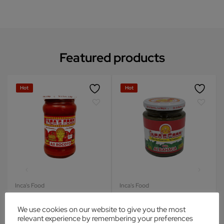
Featured products
Hot
Hot
Inca's Food
Inca's Food
Condimentos
Condimentos
We use cookies on our website to give you the most
Inca’sFood Aji Rocoto Pasta
Albahaca en Pasta
10.5 oz
relevant experience by remembering your preferences
$
3.69