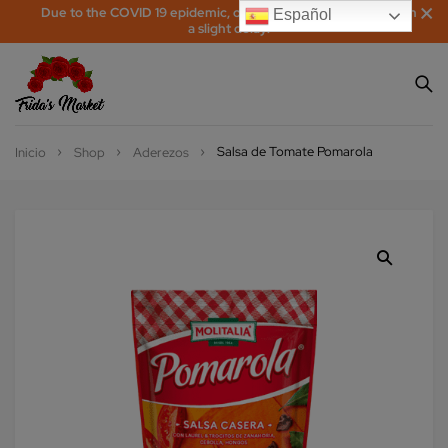
Due to the COVID 19 epidemic, orders may be processed with
Español
a slight delay!
Salsa de Tomate Pomarola
Inicio
Shop
Aderezos