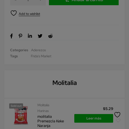
Categories
Aderezos
Tags
Frida's Market
Molitalia
Molitalia
Sold out
$
5.29
Harinas
molitalia
Leer más
Premezcla Keke
Naranja