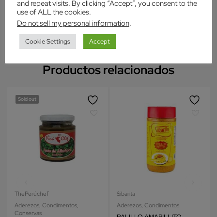
and repeat visits. By clicking “Accept”, you consent to the
$
5.69
use of ALL the cookies.
Añadir al carrito
Do not sell my personal information
.
Añadir al carrito
Cookie Settings
Accept
Productos relacionados
Sold out
ThePerúchef
Sibarita
Aderezos
,
Condimentos
,
Aderezos
,
Condimentos
Conservas
PALILLO AMARILLITO