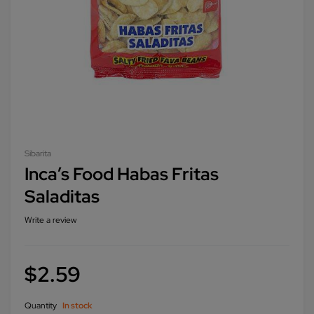
Sibarita
Inca’s Food Habas Fritas
Saladitas
Write a review
$
2.59
Quantity
In stock