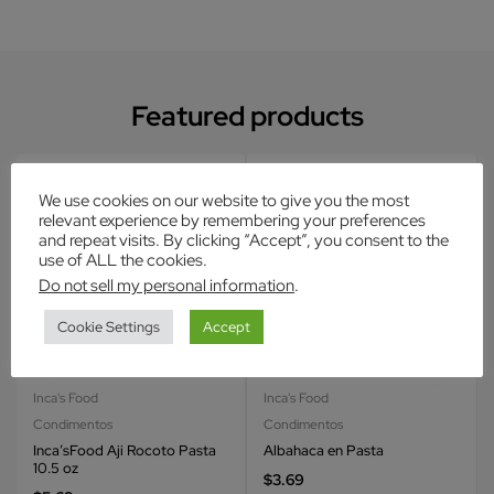
Featured products
Hot
Hot
We use cookies on our website to give you the most
relevant experience by remembering your preferences
and repeat visits. By clicking “Accept”, you consent to the
use of ALL the cookies.
Do not sell my personal information
.
Cookie Settings
Accept
Inca's Food
Inca's Food
Condimentos
Condimentos
Inca’sFood Aji Rocoto Pasta
Albahaca en Pasta
10.5 oz
$
3.69