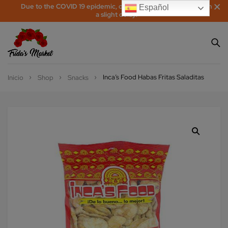
Due to the COVID 19 epidemic, orders may be processed with
Español
a slight delay!
Inca’s Food Habas Fritas Saladitas
Inicio
Shop
Snacks