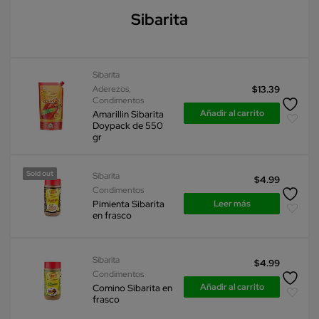
Sibarita
Sibarita
Aderezos
,
$
13.39
Condimentos
Añadir al carrito
Amarillin Sibarita
Doypack de 550
gr
Sold out
Sibarita
$
4.99
Condimentos
Leer más
Pimienta Sibarita
en frasco
Sibarita
$
4.99
Condimentos
Añadir al carrito
Comino Sibarita en
frasco