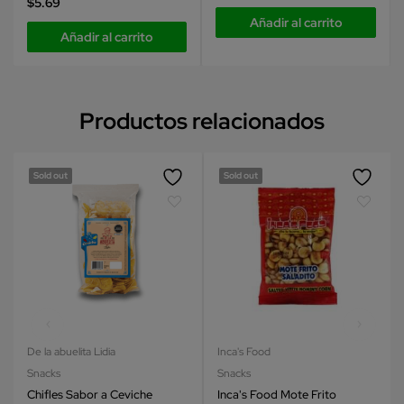
$
5.69
Añadir al carrito
Añadir al carrito
Productos relacionados
Sold out
Sold out
De la abuelita Lidia
Inca's Food
Snacks
Snacks
Chifles Sabor a Ceviche
Inca's Food Mote Frito