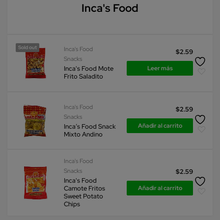
Inca's Food
Sold out
Inca's Food
$
2.59
Snacks
Leer más
Inca's Food Mote
Frito Saladito
Inca's Food
$
2.59
Snacks
Añadir al carrito
Inca’s Food Snack
Mixto Andino
Inca's Food
Snacks
$
2.59
Inca's Food
Añadir al carrito
Camote Fritos
Sweet Potato
Chips