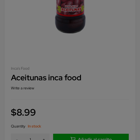
Inca's Food
Aceitunas inca food
Write a review
$
8.99
Quantity
In stock
Añadir al carrito