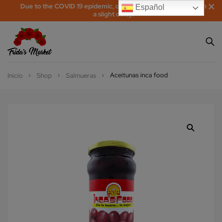
Due to the COVID 19 epidemic, orders may be processed with
Español
a slight delay!
Aceitunas inca food
Inicio
Shop
Salmueras