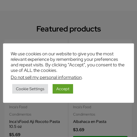
Featured products
Hot
Hot
We use cookies on our website to give you the most
relevant experience by remembering your preferences
and repeat visits. By clicking “Accept”, you consent to the
use of ALL the cookies.
Do not sell my personal information
.
Cookie Settings
Accept
Inca's Food
Inca's Food
Condimentos
Condimentos
Inca’sFood Aji Rocoto Pasta
Albahaca en Pasta
10.5 oz
$
3.69
$
5.69