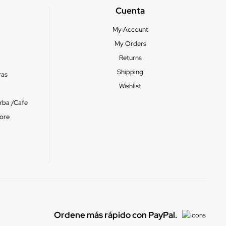
Cuenta
My Account
My Orders
Returns
Shipping
ras
Wishlist
erba /Cafe
ore
Ordene más rápido con PayPal.