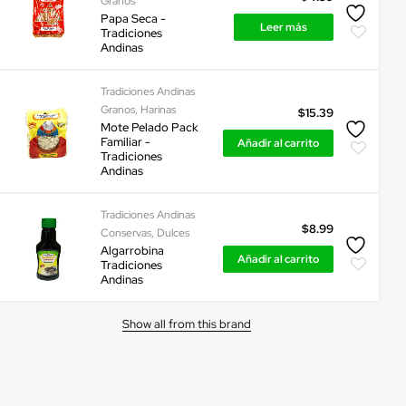
Granos
Papa Seca -
Leer más
Tradiciones
Andinas
Tradiciones Andinas
Granos
,
Harinas
$
15.39
Mote Pelado Pack
Familiar -
Añadir al carrito
Tradiciones
Andinas
Tradiciones Andinas
$
8.99
Conservas
,
Dulces
Algarrobina
Añadir al carrito
Tradiciones
Andinas
Show all from this brand