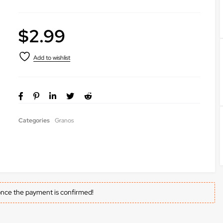
$
2.99
Categories
Granos
once the payment is confirmed!