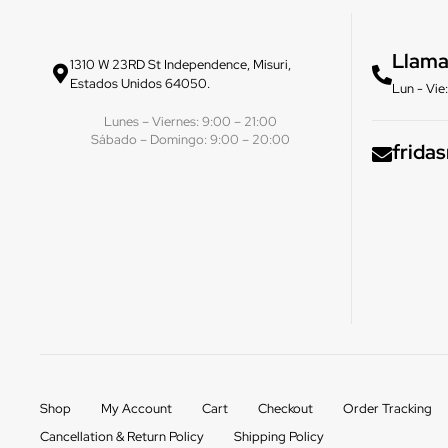
Llama
1310 W 23RD St Independence, Misuri,
Estados Unidos 64050.
Lun - Vi
Lunes – Viernes: 9:00 – 21:00
Sábado – Domingo: 9:00 – 20:00
frida
Shop
My Account
Cart
Checkout
Order Tracking
Cancellation & Return Policy
Shipping Policy