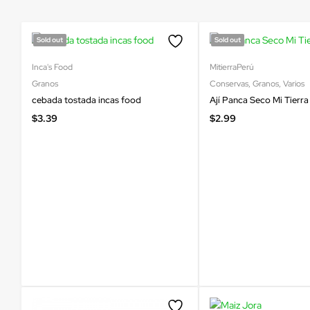
Sold out
Sold out
Inca's Food
MitierraPerú
Granos
Conservas
,
Granos
,
Varios
cebada tostada incas food
Ají Panca Seco Mi Tierra
$
3.39
$
2.99