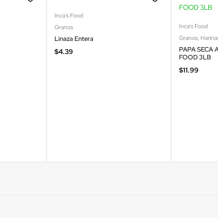
Inca's Food
Inca's Food
Granos
Granos
,
Harina
Linaza Entera
PAPA SECA A
$
4.39
FOOD 3LB
$
11.99