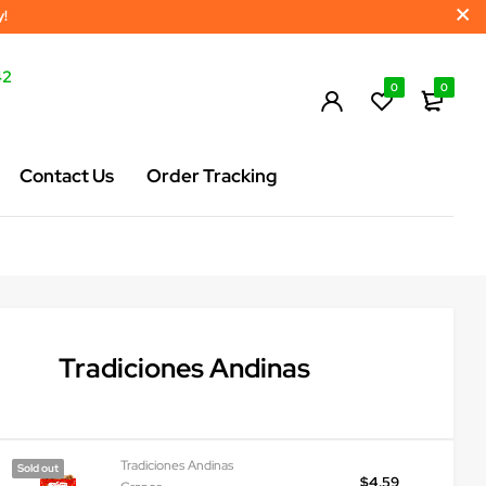
y!
42
0
0
Contact Us
Order Tracking
Tradiciones Andinas
Tradiciones Andinas
Sold out
$
4.59