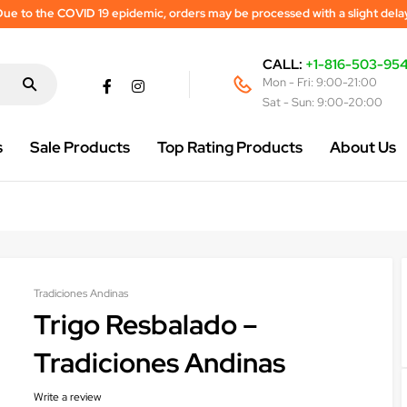
ue to the COVID 19 epidemic, orders may be processed with a slight dela
CALL:
+1-816-503-95
Mon - Fri: 9:00-21:00
Sat - Sun: 9:00-20:00
s
Sale Products
Top Rating Products
About Us
Tradiciones Andinas
Trigo Resbalado –
Tradiciones Andinas
Write a review