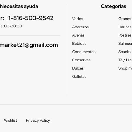
Necesitas ayuda
Categorías
r:
+1-816-503-9542
Varios
Granos
e: 9:00-20:00
Aderezos
Harinas
Avenas
Postres
smarket21@gmail.com
Bebidas
Salmue
Condimentos
Snacks
Conservas
Té / Hi
Dulces
Shop m
Galletas
Wishlist
Privacy Policy