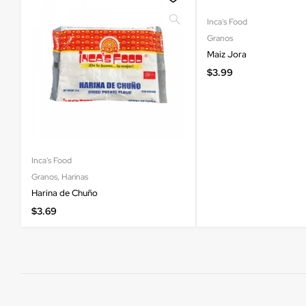
Inca's Food
Granos
Maiz Jora
$
3.99
Inca's Food
Granos
,
Harinas
Harina de Chuño
$
3.69