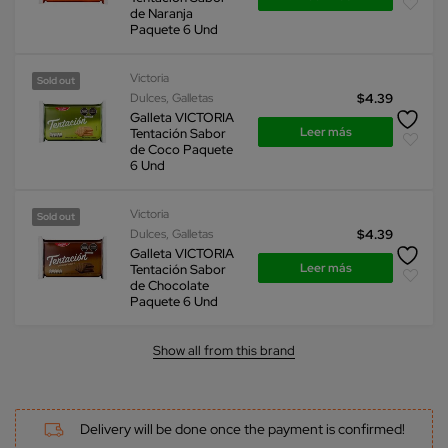
de Naranja
Paquete 6 Und
Victoria
Sold out
Dulces
,
Galletas
$
4.39
Galleta VICTORIA
Leer más
Tentación Sabor
de Coco Paquete
6 Und
Victoria
Sold out
Dulces
,
Galletas
$
4.39
Galleta VICTORIA
Leer más
Tentación Sabor
de Chocolate
Paquete 6 Und
Show all from this brand
Delivery will be done once the payment is confirmed!