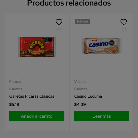
Productos relacionados
Sold out
Picaras
Victoria
Galletas
Galletas
Galletas Picaras Clásicas
Casino Lucuma
$
5.19
$
4.39
Añadir al carrito
Leer más