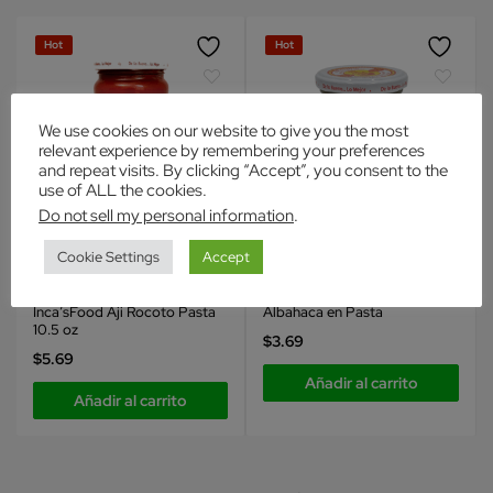
Hot
Hot
We use cookies on our website to give you the most
relevant experience by remembering your preferences
and repeat visits. By clicking “Accept”, you consent to the
use of ALL the cookies.
Do not sell my personal information
.
Cookie Settings
Accept
Inca's Food
Inca's Food
Condimentos
Condimentos
Inca’sFood Aji Rocoto Pasta
Albahaca en Pasta
10.5 oz
$
3.69
$
5.69
Añadir al carrito
Añadir al carrito