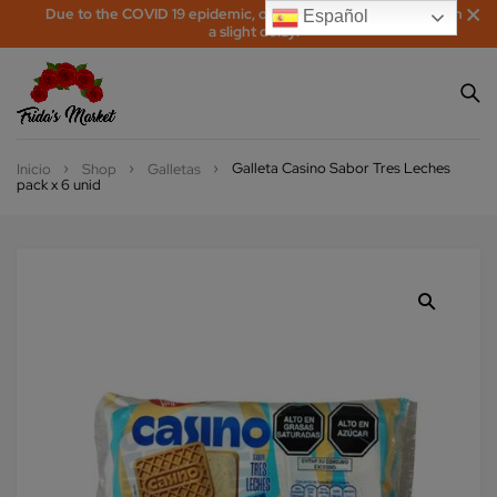
Due to the COVID 19 epidemic, orders may be processed with
Español
a slight delay!
Galleta Casino Sabor Tres Leches
Inicio
Shop
Galletas
pack x 6 unid