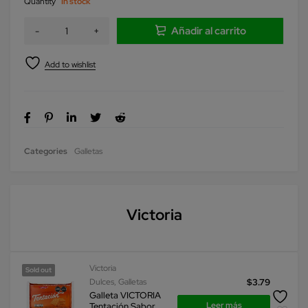
Quantity
In stock
Añadir al carrito
Categories
Galletas
Victoria
Victoria
Sold out
Dulces
,
Galletas
$
3.79
Galleta VICTORIA
Leer más
Tentación Sabor