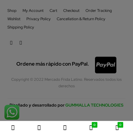
Shop
My Account
Cart
Checkout
Order Tracking
Wishlist
Privacy Policy
Cancellation & Return Policy
Shipping Policy
Ordene más rápido con PayPal.
Copyright © 2022 Mercado Frida Latino. Reservados todos los
derechos
Diseñado y desarrollado por
GUMMALLA TECHNOLOGIES
0
0