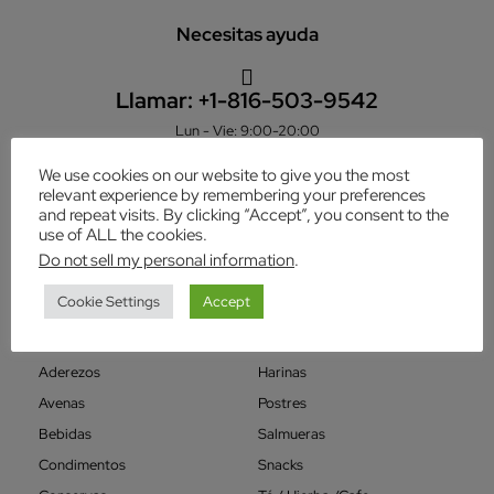
Necesitas ayuda
Llamar:
+1-816-503-9542
Lun - Vie: 9:00-20:00
We use cookies on our website to give you the most
relevant experience by remembering your preferences
fridasmarket21@gmail.com
and repeat visits. By clicking “Accept”, you consent to the
use of ALL the cookies.
Do not sell my personal information
.
Categorías
Cookie Settings
Accept
Varios
Granos
Aderezos
Harinas
Avenas
Postres
Bebidas
Salmueras
Condimentos
Snacks