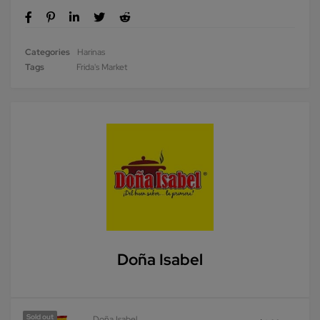
Categories
Harinas
Tags
Frida's Market
Doña Isabel
Sold out
Doña Isabel