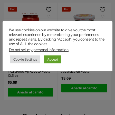
Hot
Hot
We use cookies on our website to give you the most
relevant experience by remembering your preferences
and repeat visits. By clicking “Accept”, you consent to the
use of ALL the cookies.
Do not sell my personal information
.
Cookie Settings
Accept
Inca's Food
Inca's Food
Condimentos
Condimentos
Inca’sFood Aji Rocoto Pasta
Albahaca en Pasta
10.5 oz
$
3.69
$
5.69
Añadir al carrito
Añadir al carrito