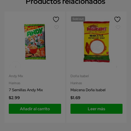
Productos relacionados
Sold out
Andy Mix
Doña Isabel
Harinas
Harinas
7 Semillas Andy Mix
Maicena Doña Isabel
$
2.99
$
1.69
Añadir al carrito
Leer más