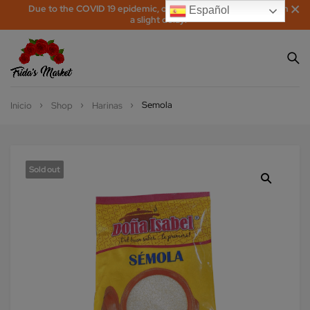
Due to the COVID 19 epidemic, orders may be processed with
Español
a slight delay!
Semola
Inicio
Shop
Harinas
Sold out