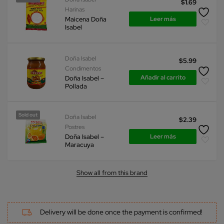
$
1.69
Harinas
Leer más
Maicena Doña
Isabel
Doña Isabel
$
5.99
Condimentos
Añadir al carrito
Doña Isabel –
Pollada
Sold out
Doña Isabel
$
2.39
Postres
Leer más
Doña Isabel –
Maracuya
Show all from this brand
Delivery will be done once the payment is confirmed!