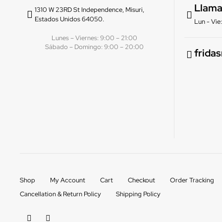
Llama
1310 W 23RD St Independence, Misuri,
Estados Unidos 64050.
Lun - Vi
Lunes – Viernes: 9:00 – 21:00
Sábado – Domingo: 9:00 – 20:00
frida
Shop
My Account
Cart
Checkout
Order Tracking
Cancellation & Return Policy
Shipping Policy