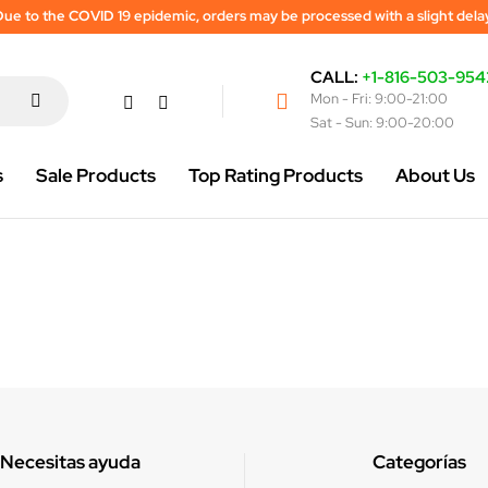
ue to the COVID 19 epidemic, orders may be processed with a slight dela
CALL:
+1-816-503-954
Mon - Fri: 9:00-21:00
Sat - Sun: 9:00-20:00
s
Sale Products
Top Rating Products
About Us
Necesitas ayuda
Categorías