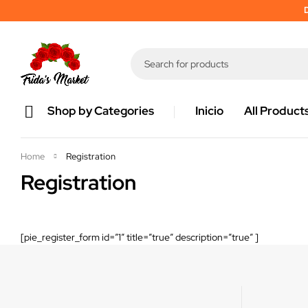
D
Shop by Categories
Inicio
All Product
Home
Registration
Registration
[pie_register_form id=”1″ title=”true” description=”true” ]