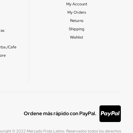
My Account
My Orders
Returns
Shipping
ras
Wishlist
erba /Cafe
ore
Ordene más rápido con PayPal.
yright © 2022 Mercado Frida Latino. Reservados todos los derechos