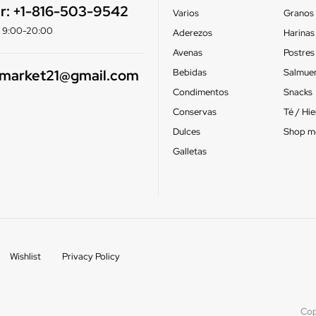
r:
+1-816-503-9542
Varios
Granos
e: 9:00-20:00
Aderezos
Harinas
Avenas
Postres
smarket21@gmail.com
Bebidas
Salmue
Condimentos
Snacks
Conservas
Té / Hi
Dulces
Shop m
Galletas
Wishlist
Privacy Policy
Cop