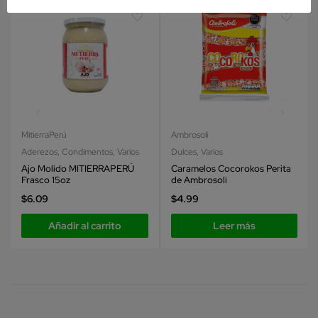
MitierraPerú
Ambrosoli
Aderezos
,
Condimentos
,
Varios
Dulces
,
Varios
Ajo Molido MITIERRAPERÚ
Caramelos Cocorokos Perita
Frasco 15oz
de Ambrosoli
$
6.09
$
4.99
Añadir al carrito
Leer más