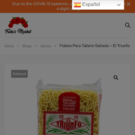
Due to the COVID 19 epidemic, orders may be processed with
Español
a slight delay!
Fideos Para Tallarin Saltado – El Triunfo
Inicio
Shop
Varios
Sold out