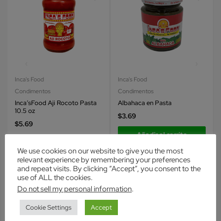
Inca's Food
Inca's Food
Condimentos
Condimentos
Inca’sFood Aji Rocoto Pasta
Albahaca en Pasta
10.5 oz
$
3.69
$
5.69
Añadir al carrito
Añadir al carrito
We use cookies on our website to give you the most
relevant experience by remembering your preferences
and repeat visits. By clicking “Accept”, you consent to the
use of ALL the cookies.
Productos relacionados
Do not sell my personal information
.
Cookie Settings
Accept
Sold out