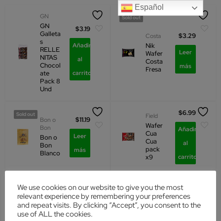
Español
GN
Sold out
GN
$
3.19
Galleta
$
3.29
Costa
s
Añadir
Nik
RELLE
Leer
Wafer
NITAS
al
Costa
Chocol
más
Fresa
ate
carrito
Pack 8
Und
$
6.99
Sold out
Field
$
11.19
Bon o
Wafer
Bon
Añadir
Cua
Leer
Bon o
Cua
al
Bon
pack
más
Blanco
x9
carrito
Costa
Sold out
Sold out
We use cookies on our website to give you the most
Galleta
relevant experience by remembering your preferences
s
and repeat visits. By clicking “Accept”, you consent to the
$
5.69
$
4.39
Field
Rellena
use of ALL the cookies.
s con
Galleta