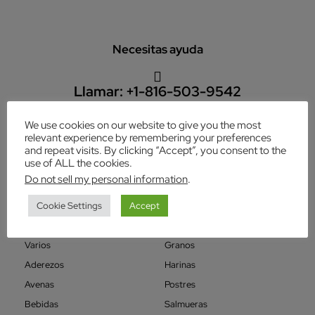
Necesitas ayuda
Llamar:
+1-816-503-9542
Lun - Vie: 9:00-20:00
We use cookies on our website to give you the most
relevant experience by remembering your preferences
and repeat visits. By clicking “Accept”, you consent to the
fridasmarket21@gmail.com
use of ALL the cookies.
Do not sell my personal information
.
Cookie Settings
Accept
Categorías
Varios
Granos
Aderezos
Harinas
Avenas
Postres
Bebidas
Salmueras